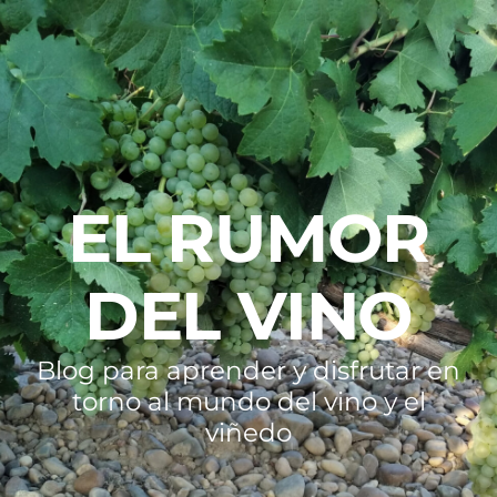
EL RUMOR
DEL VINO
Blog para aprender y disfrutar en
torno al mundo del vino y el
viñedo