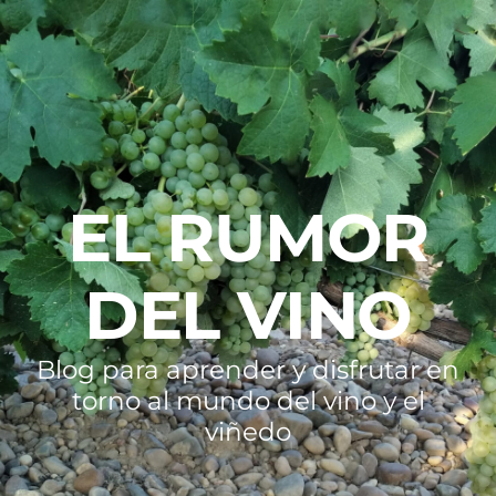
EL RUMOR
DEL VINO
Blog para aprender y disfrutar en
torno al mundo del vino y el
viñedo