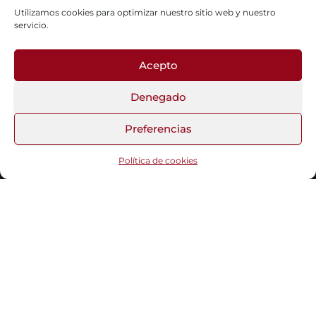
Utilizamos cookies para optimizar nuestro sitio web y nuestro
servicio.
Acepto
Fotos del Blog
Denegado
Preferencias
Funciona gracias a
WordPress
|
Tema:
Head Blog
Política de cookies