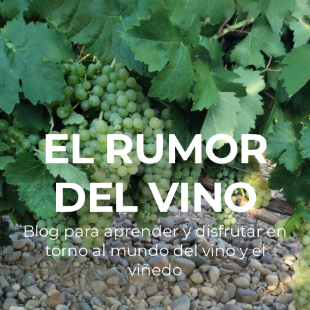
EL RUMOR
DEL VINO
Blog para aprender y disfrutar en
torno al mundo del vino y el
viñedo