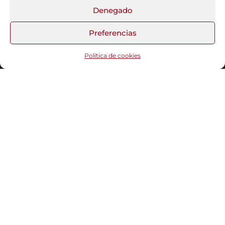
Fotos del Blog
Denegado
Preferencias
Funciona gracias a
WordPress
|
Tema:
Head Blog
Política de cookies