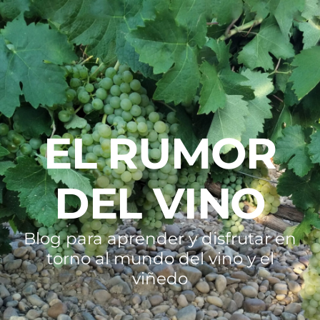
EL RUMOR
DEL VINO
Blog para aprender y disfrutar en
torno al mundo del vino y el
viñedo