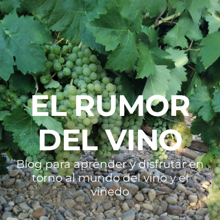
EL RUMOR
DEL VINO
Blog para aprender y disfrutar en
torno al mundo del vino y el
viñedo