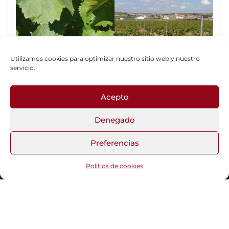
Utilizamos cookies para optimizar nuestro sitio web y nuestro
servicio.
Acepto
Fotos del Blog
Denegado
Preferencias
Funciona gracias a
WordPress
|
Tema:
Head Blog
Política de cookies