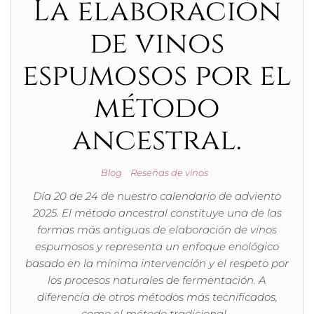
La elaboración
de vinos
espumosos por el
método
ancestral.
Blog
Reseñas de vinos
Día 20 de 24 de nuestro calendario de adviento
2025. El método ancestral constituye una de las
formas más antiguas de elaboración de vinos
espumosos y representa un enfoque enológico
basado en la mínima intervención y el respeto por
los procesos naturales de fermentación. A
diferencia de otros métodos más tecnificados,
como el método tradicional…