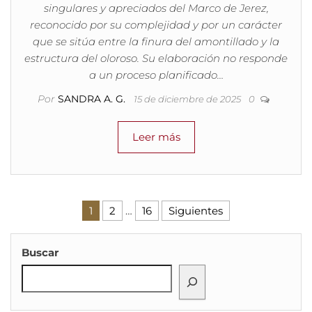
singulares y apreciados del Marco de Jerez,
reconocido por su complejidad y por un carácter
que se sitúa entre la finura del amontillado y la
estructura del oloroso. Su elaboración no responde
a un proceso planificado…
Por
SANDRA A. G.
15 de diciembre de 2025
0
Leer más
Paginación de entradas
1
2
…
16
Siguientes
Buscar