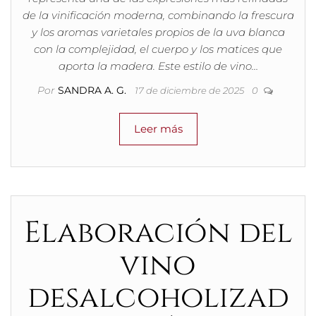
de la vinificación moderna, combinando la frescura
y los aromas varietales propios de la uva blanca
con la complejidad, el cuerpo y los matices que
aporta la madera. Este estilo de vino…
Por
SANDRA A. G.
17 de diciembre de 2025
0
Leer más
Elaboración del
vino
desalcoholizad