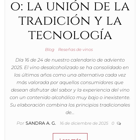
o: la unión de la
tradición y la
tecnología
Blog
Reseñas de vinos
Día 16 de 24 de nuestro calendario de adviento
2025. El vino desalcoholizado se ha consolidado en
los últimos años como una alternativa cada vez
más valorada por aquellos consumidores que
desean disfrutar del sabor y la experiencia del vino
con un contenido alcohólico muy bajo o inexistente.
Su elaboración combina los principios tradicionales
de…
Por
SANDRA A. G.
16 de diciembre de 2025
0