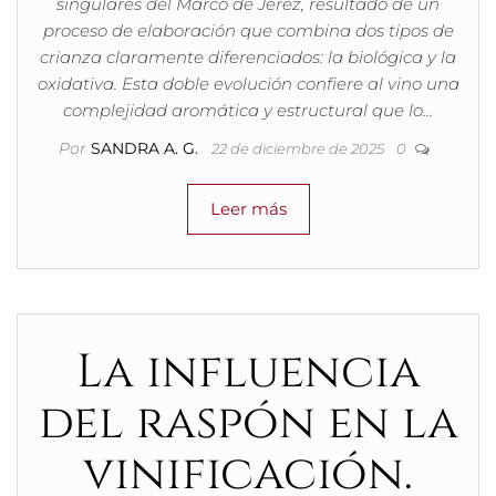
singulares del Marco de Jerez, resultado de un
proceso de elaboración que combina dos tipos de
crianza claramente diferenciados: la biológica y la
oxidativa. Esta doble evolución confiere al vino una
complejidad aromática y estructural que lo…
Por
SANDRA A. G.
22 de diciembre de 2025
0
Leer más
La influencia
del raspón en la
vinificación.