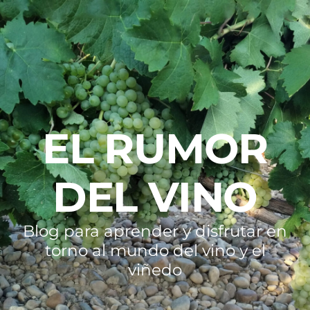
EL RUMOR
DEL VINO
Blog para aprender y disfrutar en
torno al mundo del vino y el
viñedo