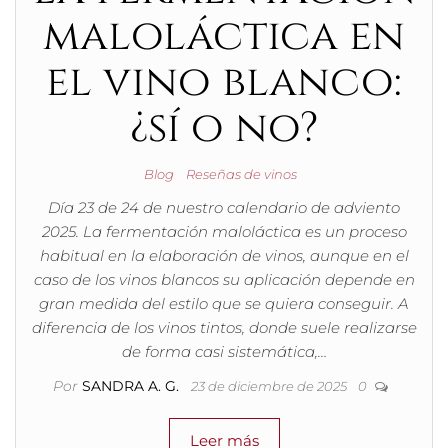
maloláctica en
el vino blanco:
¿sí o no?
Blog
Reseñas de vinos
Día 23 de 24 de nuestro calendario de adviento
2025. La fermentación maloláctica es un proceso
habitual en la elaboración de vinos, aunque en el
caso de los vinos blancos su aplicación depende en
gran medida del estilo que se quiera conseguir. A
diferencia de los vinos tintos, donde suele realizarse
de forma casi sistemática,…
Por
SANDRA A. G.
23 de diciembre de 2025
0
Leer más