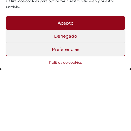
Utilizamos cookies para optimizar nuestro sitio web y nuestro
servicio.
Acepto
Fotos del Blog
Denegado
Preferencias
Funciona gracias a
WordPress
|
Tema:
Head Blog
Política de cookies