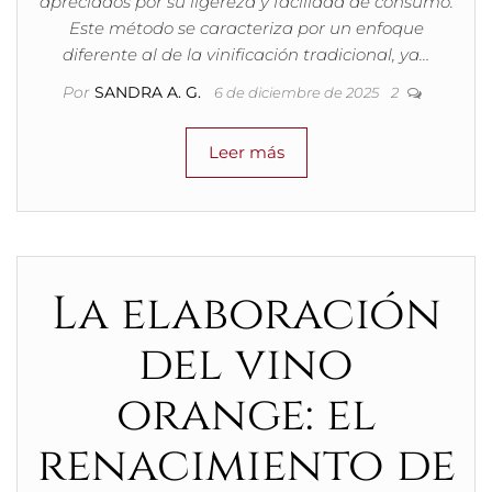
apreciados por su ligereza y facilidad de consumo.
Este método se caracteriza por un enfoque
diferente al de la vinificación tradicional, ya…
Por
SANDRA A. G.
6 de diciembre de 2025
2
Leer más
La elaboración
del vino
orange: el
renacimiento de