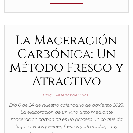
La Maceración
Carbónica: Un
Método Fresco y
Atractivo
Blog
Reseñas de vinos
Día 6 de 24 de nuestro calendario de adviento 2025.
La elaboración de un vino tinto mediante
maceración carbónica es un proceso único que da
lugar a vinos jóvenes, frescos y afrutados, muy