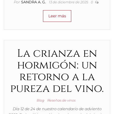
Por
SANDRA A. G.
13 de diciembre de 2025
0
Leer más
La crianza en
hormigón: un
retorno a la
pureza del vino.
Blog
Reseñas de vinos
Día 12 de 24 de nuestro calendario de adviento