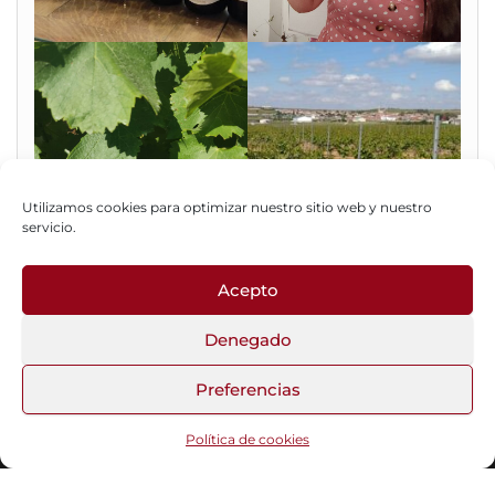
Utilizamos cookies para optimizar nuestro sitio web y nuestro
servicio.
Acepto
Fotos del Blog
Denegado
Preferencias
Funciona gracias a
WordPress
|
Tema:
Head Blog
Política de cookies