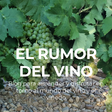
EL RUMOR
DEL VINO
Blog para aprender y disfrutar en
torno al mundo del vino y el
viñedo