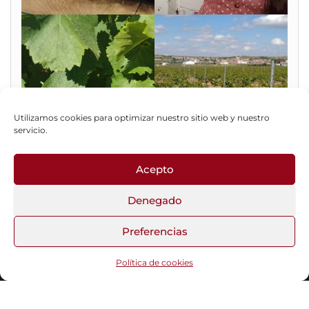
Utilizamos cookies para optimizar nuestro sitio web y nuestro
servicio.
Acepto
Fotos del Blog
Denegado
Preferencias
Funciona gracias a
WordPress
|
Tema:
Head Blog
Política de cookies