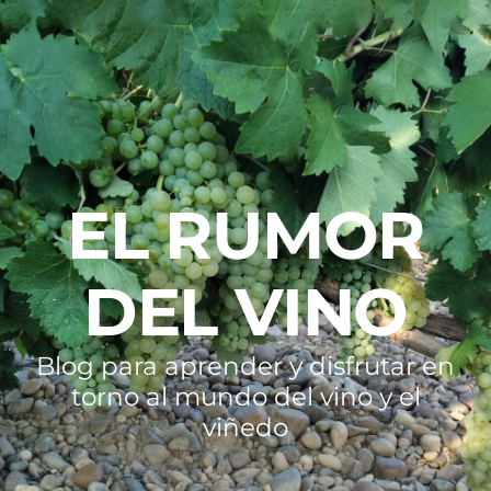
EL RUMOR
DEL VINO
Blog para aprender y disfrutar en
torno al mundo del vino y el
viñedo