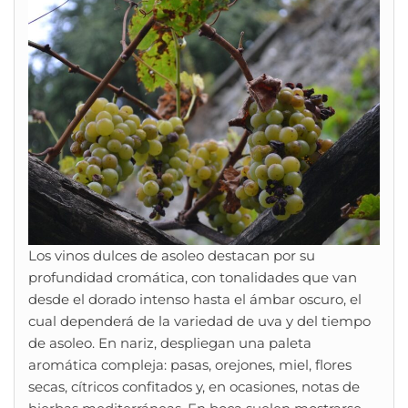
Los vinos dulces de asoleo destacan por su
profundidad cromática, con tonalidades que van
desde el dorado intenso hasta el ámbar oscuro, el
cual dependerá de la variedad de uva y del tiempo
de asoleo. En nariz, despliegan una paleta
aromática compleja: pasas, orejones, miel, flores
secas, cítricos confitados y, en ocasiones, notas de