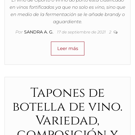
en vinos fortificados ya que no solo es vino, sino que
en medio de la fermentación se le añade brandy o
aguardiente.
Por
SANDRA A. G.
17 de septiembre de 2021
2
Leer más
Tapones de
botella de vino.
Variedad,
composición y