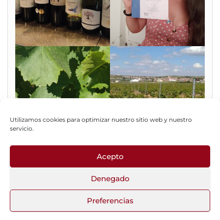
Utilizamos cookies para optimizar nuestro sitio web y nuestro
servicio.
Acepto
Fotos del Blog
Denegado
Preferencias
Funciona gracias a
WordPress
|
Tema:
Head Blog