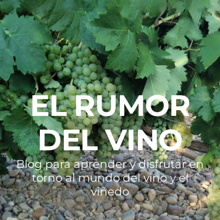
EL RUMOR
DEL VINO
Blog para aprender y disfrutar en
torno al mundo del vino y el
viñedo