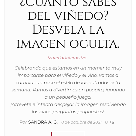
¿Cuánto sabes
del viñedo?
Desvela la
imagen oculta.
Material Interactivo
Celebrando que estamos en un momento muy
importante para el viñedo y el vino, vamos a
cambiar un poco el estilo de las entradas esta
semana. Vamos a divertirnos un poquito, jugando
a un pequeño juego.
¡Atrévete e intenta despejar la imagen resolviendo
las cinco preguntas propuestas!
Por
SANDRA A. G.
8 de octubre de 2021
0