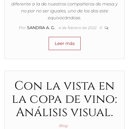
diferente a la de nuestros compañeros de mesa y
no por no ser iguales, uno de los dos este
equivocándose.
Por
SANDRA A. G.
4 de febrero de 2022
0
Leer más
Con la vista en
la copa de vino:
Análisis visual.
Blog