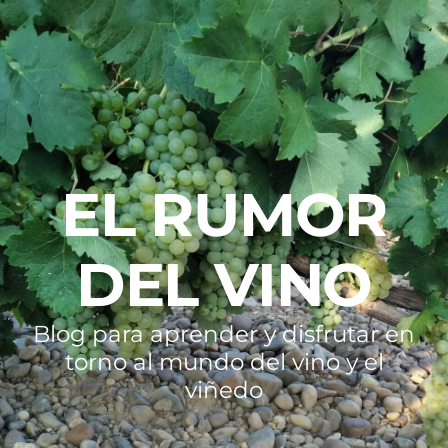
EL RUMOR
DEL VINO
Blog para aprender y disfrutar en
torno al mundo del vino y el
viñedo