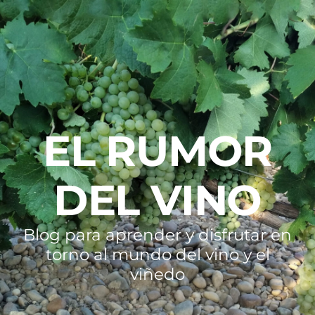
EL RUMOR
DEL VINO
Blog para aprender y disfrutar en
torno al mundo del vino y el
viñedo