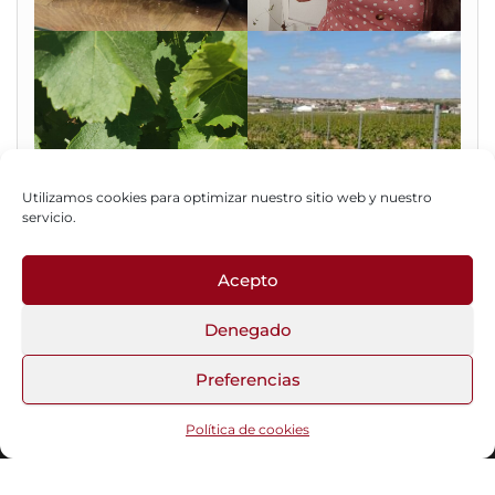
Utilizamos cookies para optimizar nuestro sitio web y nuestro
servicio.
Acepto
Fotos del Blog
Denegado
Preferencias
Funciona gracias a
WordPress
|
Tema:
Head Blog
Política de cookies