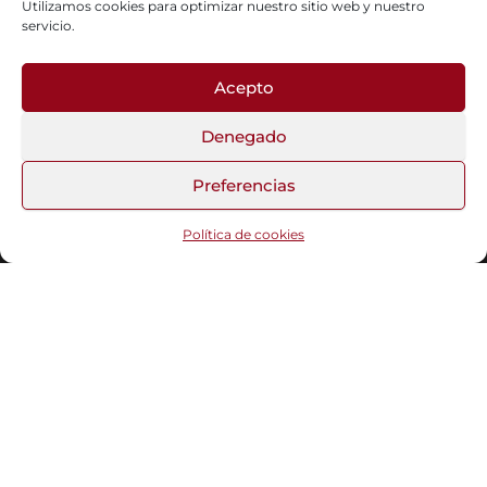
Utilizamos cookies para optimizar nuestro sitio web y nuestro
servicio.
Acepto
Fotos del Blog
Denegado
Preferencias
Funciona gracias a
WordPress
|
Tema:
Head Blog
Política de cookies