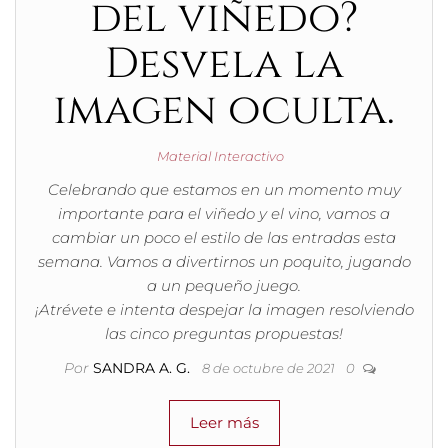
del viñedo?
Desvela la
imagen oculta.
Material Interactivo
Celebrando que estamos en un momento muy
importante para el viñedo y el vino, vamos a
cambiar un poco el estilo de las entradas esta
semana. Vamos a divertirnos un poquito, jugando
a un pequeño juego.
¡Atrévete e intenta despejar la imagen resolviendo
las cinco preguntas propuestas!
Por
SANDRA A. G.
8 de octubre de 2021
0
Leer más