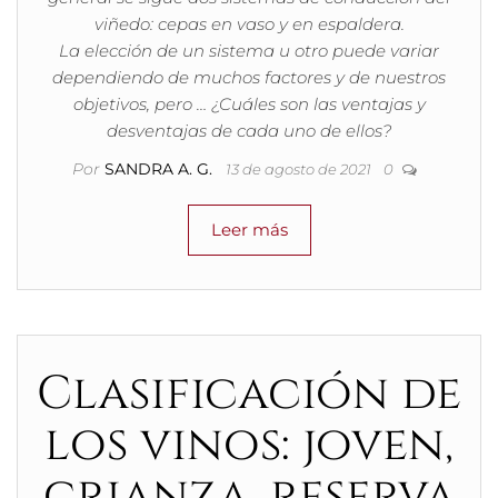
viñedo: cepas en vaso y en espaldera.
La elección de un sistema u otro puede variar
dependiendo de muchos factores y de nuestros
objetivos, pero … ¿Cuáles son las ventajas y
desventajas de cada uno de ellos?
Por
SANDRA A. G.
13 de agosto de 2021
0
Leer más
Clasificación de
los vinos: joven,
crianza, reserva