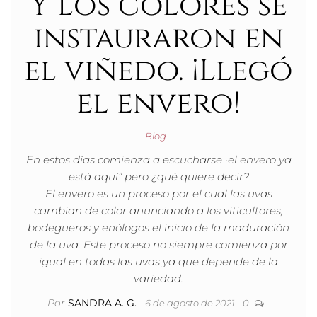
Y los colores se
instauraron en
el viñedo. ¡Llegó
el envero!
Blog
En estos días comienza a escucharse ·el envero ya
está aquí” pero ¿qué quiere decir?
El envero es un proceso por el cual las uvas
cambian de color anunciando a los viticultores,
bodegueros y enólogos el inicio de la maduración
de la uva. Este proceso no siempre comienza por
igual en todas las uvas ya que depende de la
variedad.
Por
SANDRA A. G.
6 de agosto de 2021
0