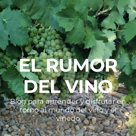
EL RUMOR
DEL VINO
Blog para aprender y disfrutar en
torno al mundo del vino y el
viñedo