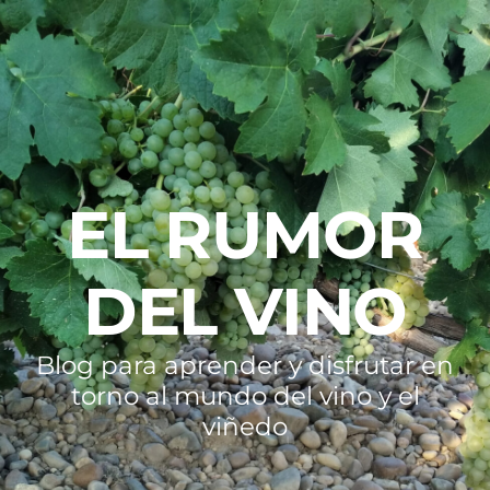
EL RUMOR
DEL VINO
Blog para aprender y disfrutar en
torno al mundo del vino y el
viñedo