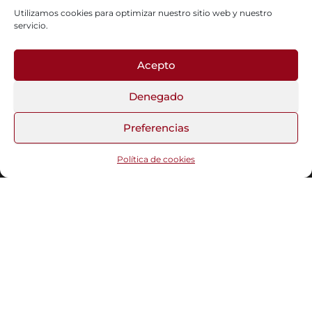
Utilizamos cookies para optimizar nuestro sitio web y nuestro
servicio.
Acepto
Fotos del Blog
Denegado
Preferencias
Funciona gracias a
WordPress
|
Tema:
Head Blog
Política de cookies