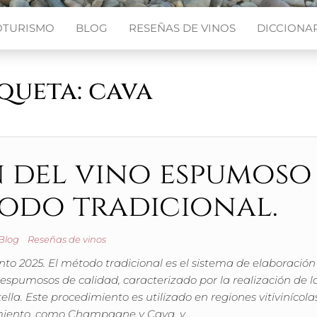
OTURISMO
BLOG
RESEÑAS DE VINOS
DICCIONAR
iqueta:
cava
 del vino espumoso
todo tradicional.
Blog
Reseñas de vinos
nto 2025. El método tradicional es el sistema de elaboració
 espumosos de calidad, caracterizado por la realización de l
la. Este procedimiento es utilizado en regiones vitivinícola
miento, como Champagne y Cava, y…