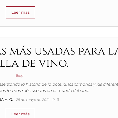
Leer más
as más usadas para l
lla de vino.
Blog
ntando la historia de la botella, los tamaños y las diferen
 las formas más usadas en el mundo del vino.
A A. G.
28 de mayo de 2021
0
Leer más