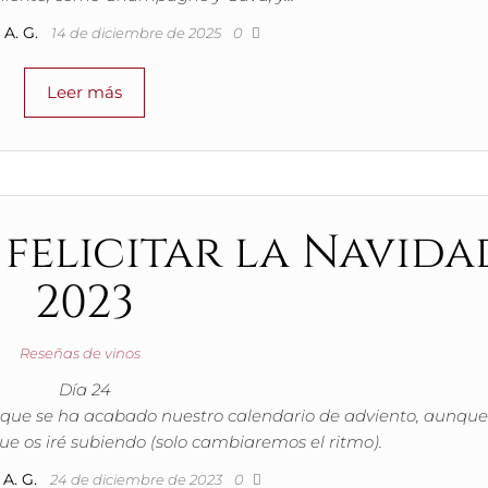
A. G.
14 de diciembre de 2025
0
Leer más
 felicitar la Navida
2023
Reseñas de vinos
Día 24
 que se ha acabado nuestro calendario de adviento, aunque
ue os iré subiendo (solo cambiaremos el ritmo).
A. G.
24 de diciembre de 2023
0