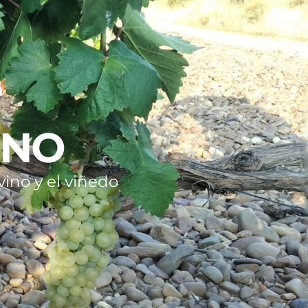
INO
ino y el viñedo