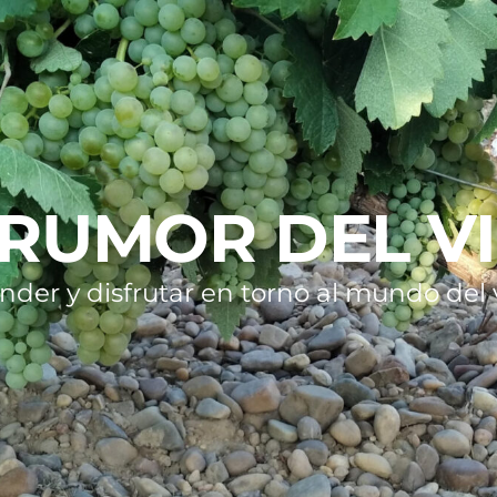
 RUMOR DEL V
nder y disfrutar en torno al mundo del v