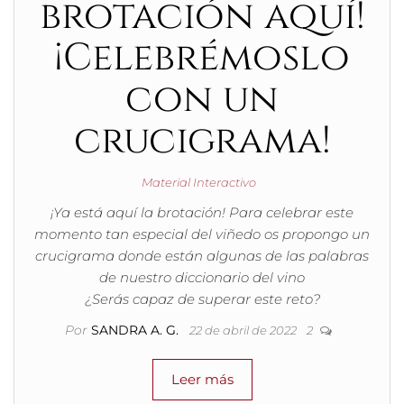
brotación aquí!
¡Celebrémoslo
con un
crucigrama!
Material Interactivo
¡Ya está aquí la brotación! Para celebrar este
momento tan especial del viñedo os propongo un
crucigrama donde están algunas de las palabras
de nuestro diccionario del vino
¿Serás capaz de superar este reto?
Por
SANDRA A. G.
22 de abril de 2022
2
Leer más