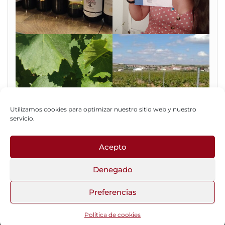
Utilizamos cookies para optimizar nuestro sitio web y nuestro
servicio.
Acepto
Fotos del Blog
Denegado
Preferencias
Funciona gracias a
WordPress
|
Tema:
Head Blog
Política de cookies