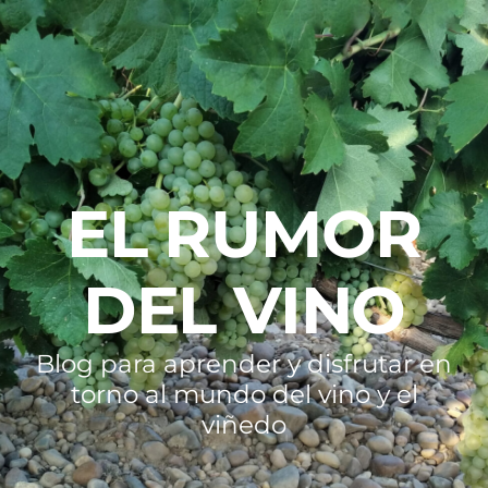
EL RUMOR
DEL VINO
Blog para aprender y disfrutar en
torno al mundo del vino y el
viñedo