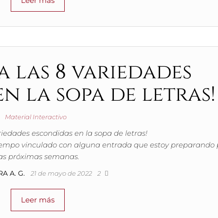
Leer más
 las 8 variedades
n la sopa de letras!
Material Interactivo
riedades escondidas en la sopa de letras!
empo vinculado con alguna entrada que estoy preparando 
las próximas semanas.
A A. G.
21 de mayo de 2022
2
Leer más