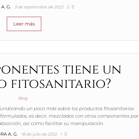
A. G.
3 de septiembre de 2022
2
Leer más
onentes tiene un
 fitosanitario?
Blog
ndizando un poco más sobre los productos fitosanitarios.
fórmulados, es decir, mezclados con otros componentes pa
 absorción, así como facilitar su manipulación.
RA A. G.
18 de julio de 2022
1