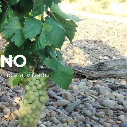
INO
ino y el viñedo