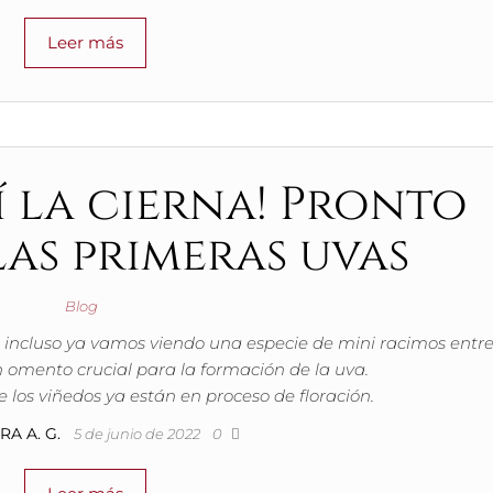
Leer más
í la cierna! Pronto
as primeras uvas
Blog
 incluso ya vamos viendo una especie de mini racimos entre
 omento crucial para la formación de la uva.
 los viñedos ya están en proceso de floración.
RA A. G.
5 de junio de 2022
0