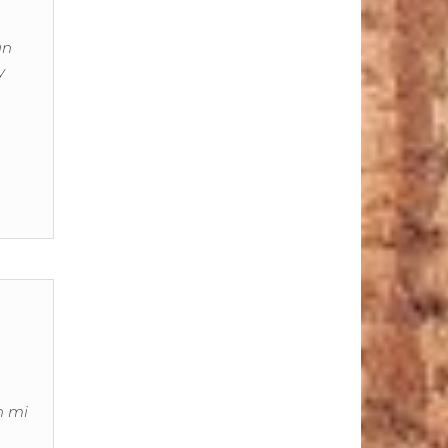
un
y
n mi