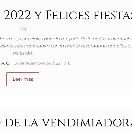
2022 y Felices fiesta
Blog
echas muy especiales para la mayoría de la gente. Hoy much
stros seres queridos y con la mente recordando aquellos q
no están.
A. G.
24 de diciembre de 2022
2
Leer más
 de la vendimiador