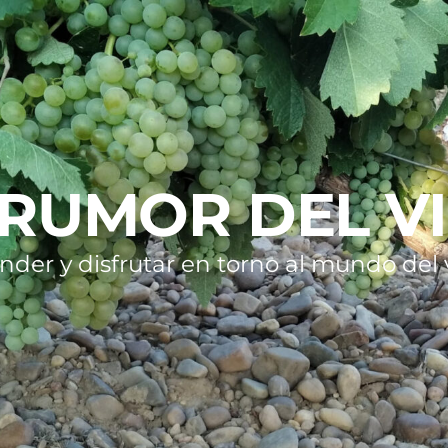
 RUMOR DEL V
nder y disfrutar en torno al mundo del v