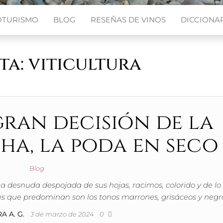
OTURISMO
BLOG
RESEÑAS DE VINOS
DICCIONAR
ta:
viticultura
gran decisión de la
ha, la poda en seco
Blog
ña desnuda despojada de sus hojas, racimos, colorido y de lo
es que predominan son los tonos marrones, grisáceos y negr
A A. G.
3 de marzo de 2024
0