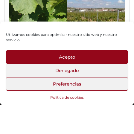
Utilizamos cookies para optimizar nuestro sitio web y nuestro
servicio.
Acepto
Fotos del Blog
Denegado
Preferencias
Funciona gracias a
WordPress
|
Tema:
Head Blog
Política de cookies