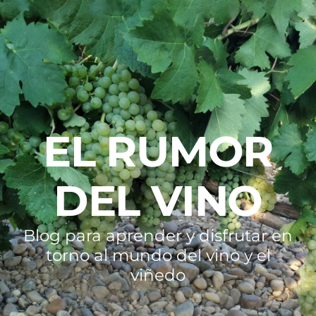
EL RUMOR
DEL VINO
Blog para aprender y disfrutar en
torno al mundo del vino y el
viñedo