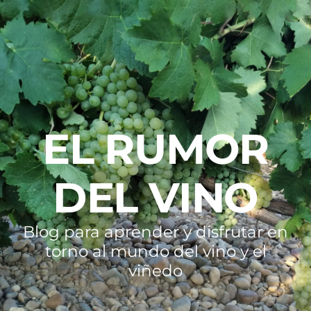
EL RUMOR
DEL VINO
Blog para aprender y disfrutar en
torno al mundo del vino y el
viñedo