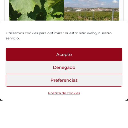
Utilizamos cookies para optimizar nuestro sitio web y nuestro
servicio.
Acepto
Fotos del Blog
Denegado
Preferencias
Funciona gracias a
WordPress
|
Tema:
Head Blog
Política de cookies