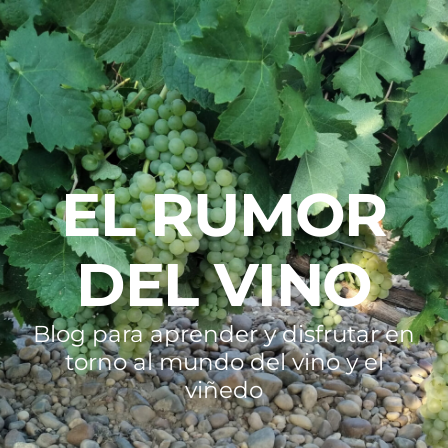
EL RUMOR
DEL VINO
Blog para aprender y disfrutar en
torno al mundo del vino y el
viñedo