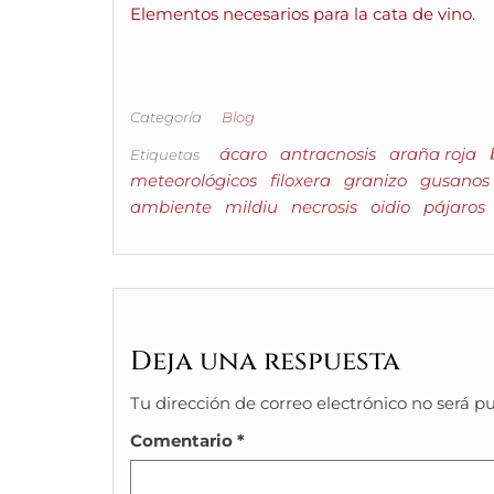
Elementos necesarios para la cata de vino.
Categoría
Blog
ácaro
antracnosis
araña roja
Etiquetas
meteorológicos
filoxera
granizo
gusanos
ambiente
mildiu
necrosis
oidio
pájaros
Deja una respuesta
Tu dirección de correo electrónico no será p
Comentario
*