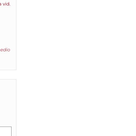
a vid.
edio