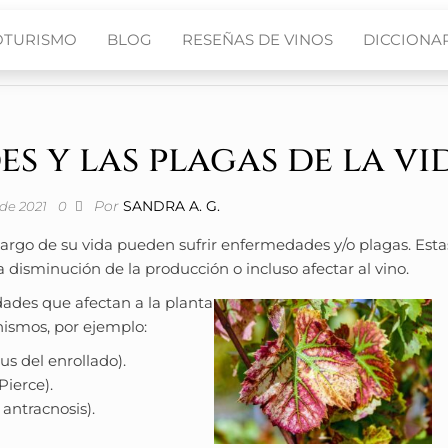
OTURISMO
BLOG
RESEÑAS DE VINOS
DICCIONAR
s y las plagas de la vid
Por
SANDRA A. G.
 de 2021
0
lo largo de su vida pueden sufrir enfermedades y/o plagas. Esta
isminución de la producción o incluso afectar al vino.
ades que afectan a la planta
nismos, por ejemplo:
rus del enrollado).
Pierce).
, antracnosis).