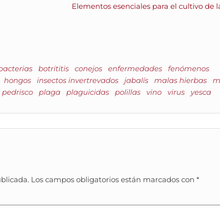
Elementos esenciales para el cultivo de l
bacterias
botrititis
conejos
enfermedades
fenómenos
hongos
insectos invertrevados
jabalís
malas hierbas
m
pedrisco
plaga
plaguicidas
polillas
vino
virus
yesca
ublicada.
Los campos obligatorios están marcados con
*