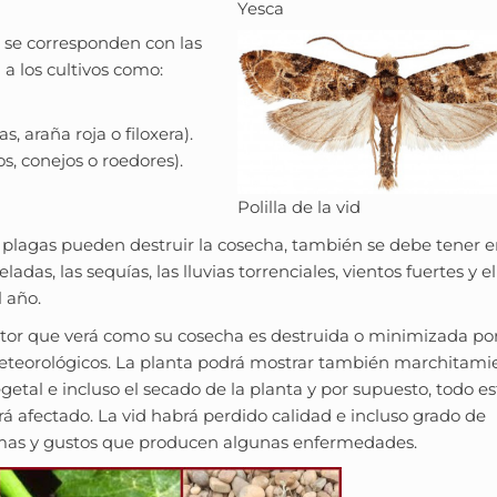
Yesca
e se corresponden con las
a los cultivos como:
s, araña roja o filoxera).
os, conejos o roedores).
Polilla de la vid
 plagas pueden destruir la cosecha, también se debe tener 
as, las sequías, las lluvias torrenciales, vientos fuertes y el
l año.
cultor que verá como su cosecha es destruida o minimizada po
teorológicos. La planta podrá mostrar también marchitami
egetal e incluso el secado de la planta y por supuesto, todo es
rá afectado. La vid habrá perdido calidad e incluso grado de
omas y gustos que producen algunas enfermedades.