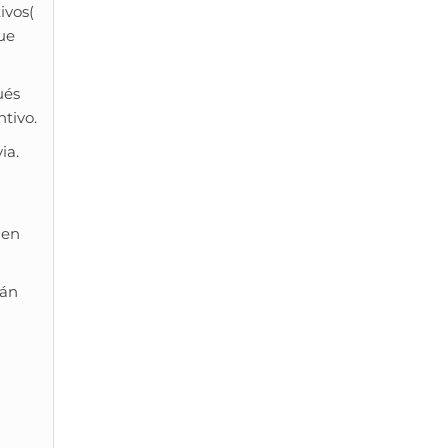
ivos(
ue
ués
tivo.
ia.
 en
tán