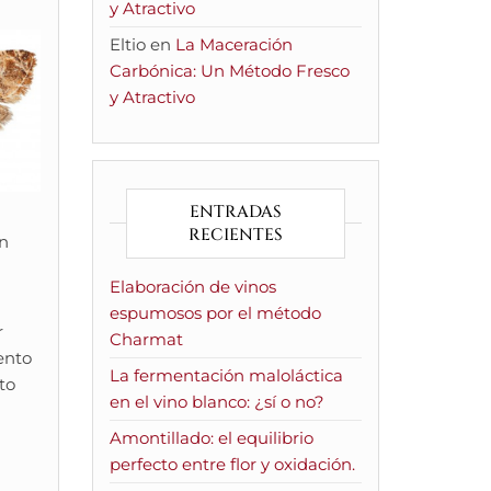
y Atractivo
Eltio
en
La Maceración
Carbónica: Un Método Fresco
y Atractivo
ENTRADAS
RECIENTES
en
Elaboración de vinos
espumosos por el método
r
Charmat
ento
La fermentación maloláctica
to
en el vino blanco: ¿sí o no?
Amontillado: el equilibrio
perfecto entre flor y oxidación.