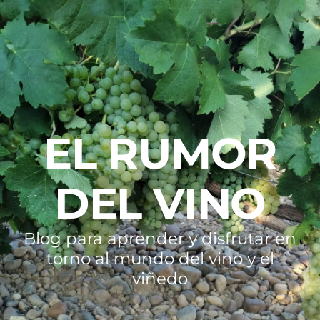
EL RUMOR
DEL VINO
Blog para aprender y disfrutar en
torno al mundo del vino y el
viñedo