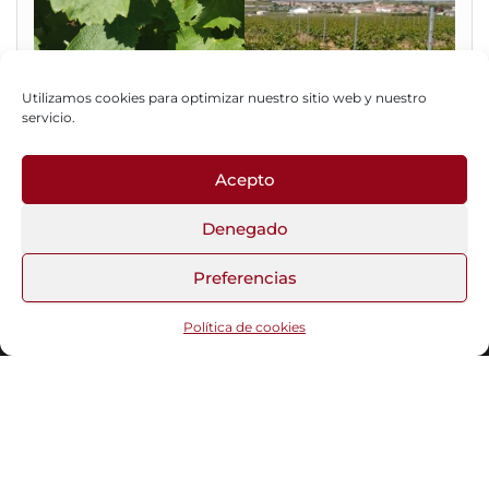
Utilizamos cookies para optimizar nuestro sitio web y nuestro
servicio.
Acepto
Fotos del Blog
Denegado
Preferencias
Funciona gracias a
WordPress
|
Tema:
Head Blog
Política de cookies