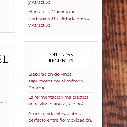
y Atractivo
Eltio
en
La Maceración
Carbónica: Un Método Fresco
y Atractivo
el
ENTRADAS
RECIENTES
Elaboración de vinos
espumosos por el método
Charmat
n a
La fermentación maloláctica
as a
en el vino blanco: ¿sí o no?
Amontillado: el equilibrio
perfecto entre flor y oxidación.