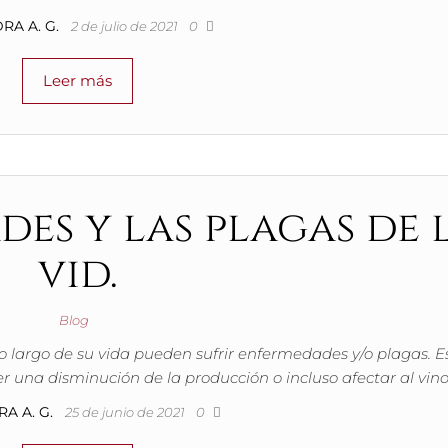
RA A. G.
2 de julio de 2021
0
Leer más
es y las plagas de 
vid.
Blog
a lo largo de su vida pueden sufrir enfermedades y/o plagas. E
 una disminución de la producción o incluso afectar al vin
A A. G.
25 de junio de 2021
0