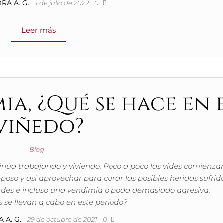
RA A. G.
1 de julio de 2022
0
Leer más
ia, ¿Qué se hace en 
viñedo?
Blog
tinúa trabajando y viviendo. Poco a poco las vides comienza
poso y así aprovechar para curar las posibles heridas sufrid
dades e incluso una vendimia o poda demasiado agresiva.
 se llevan a cabo en este período?
 A. G.
29 de octubre de 2021
0