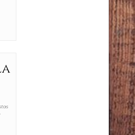
la
stas
o