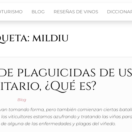
OTURISMO
BLOG
RESEÑAS DE VINOS
DICCIONAR
queta:
mildiu
e plaguicidas de u
itario, ¿Qué es?
Blog
 van tomando forma, pero también comienzan ciertas batal
 los viticultores estamos azufrando y tratando las viñas par
s de alguna de las enfermedades y plagas del viñedo.