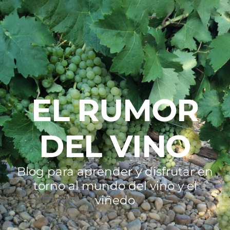
EL RUMOR
DEL VINO
Blog para aprender y disfrutar en
torno al mundo del vino y el
viñedo