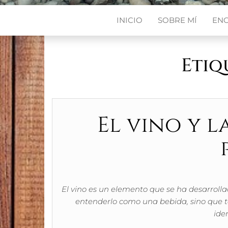
INICIO
SOBRE MÍ
EN
Etiq
El vino y l
El vino es un elemento que se ha desarroll
entenderlo como una bebida, sino que 
ide