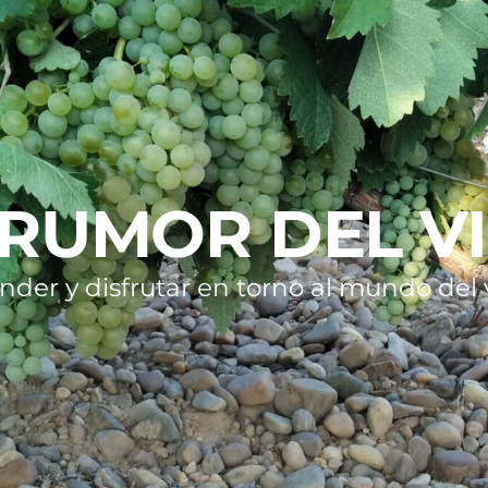
 RUMOR DEL V
nder y disfrutar en torno al mundo del v