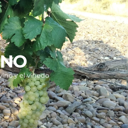
INO
ino y el viñedo