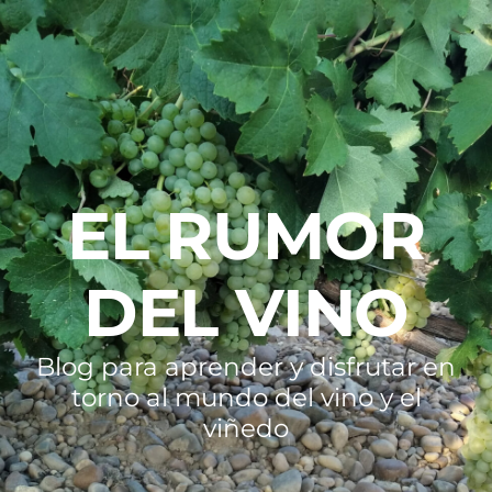
EL RUMOR
DEL VINO
Blog para aprender y disfrutar en
torno al mundo del vino y el
viñedo