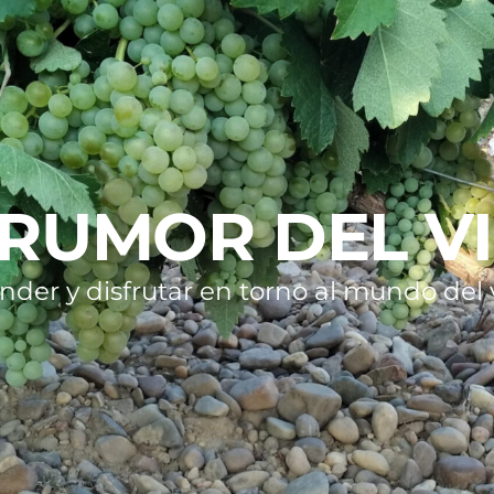
 RUMOR DEL V
nder y disfrutar en torno al mundo del v