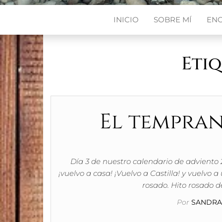
INICIO
SOBRE MÍ
EN
Eti
El tempra
Día 3 de nuestro calendario de adviento 
¡vuelvo a casa! ¡Vuelvo a Castilla! y vuelv
rosado. Hito rosado d
Por
SANDRA 