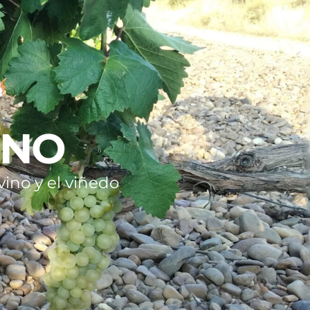
INO
ino y el viñedo