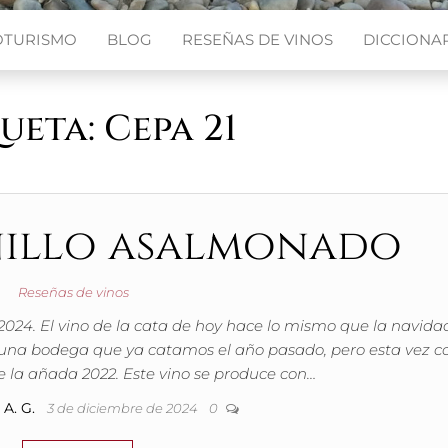
OTURISMO
BLOG
RESEÑAS DE VINOS
DICCIONAR
queta:
Cepa 21
nillo asalmonado
Reseñas de vinos
2024. El vino de la cata de hoy hace lo mismo que la navida
o a una bodega que ya catamos el año pasado, pero esta vez c
e la añada 2022. Este vino se produce con…
A. G.
3 de diciembre de 2024
0