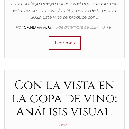
a una bodega que ya catamos el año pasado, pero
esta vez con un rosado. Hito rosado de la añada
2022. Este vino se produce con…
Por
SANDRA A. G.
3 de diciembre de 2024
0
Leer más
Con la vista en
la copa de vino:
Análisis visual.
Blog