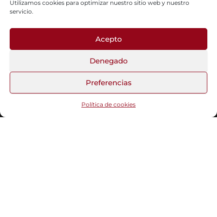
Utilizamos cookies para optimizar nuestro sitio web y nuestro
servicio.
Acepto
Fotos del Blog
Denegado
Preferencias
Funciona gracias a
WordPress
|
Tema:
Head Blog
Política de cookies