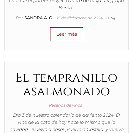
cual fue el primer proyecto fuera de Rioja del grupo
Barón…
Por
SANDRA A. G.
15 de diciembre de 2024
0
Leer más
El tempranillo
asalmonado
Reseñas de vinos
Día 3 de nuestro calendario de adviento 2024. El
vino de la cata de hoy hace lo mismo que la
navidad… ¡vuelvo a casa! ¡Vuelvo a Castilla! y vuelvo