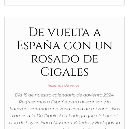
De vuelta a
España con un
rosado de
Cigales
Reseñas de vinos
Día 15 de nuestro calendario de adviento 2024.
Regresamos a España para descansar y lo
hacemos catando una zona cerca de mi zona. ¡Nos
vamos a la Do Cigales! La bodega que elabora el
vino de hoy es Finca Museum Viñedos y Bodegas, la