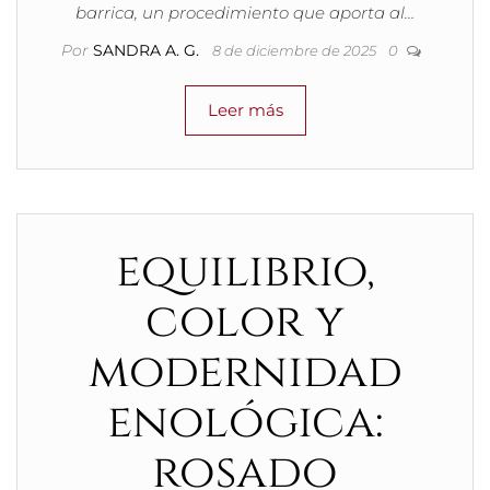
barrica, un procedimiento que aporta al…
Por
SANDRA A. G.
8 de diciembre de 2025
0
Leer más
equilibrio,
color y
modernidad
enológica:
rosado