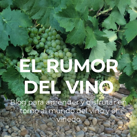
EL RUMOR
DEL VINO
Blog para aprender y disfrutar en
torno al mundo del vino y el
viñedo