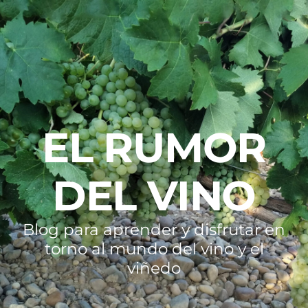
EL RUMOR
DEL VINO
Blog para aprender y disfrutar en
torno al mundo del vino y el
viñedo