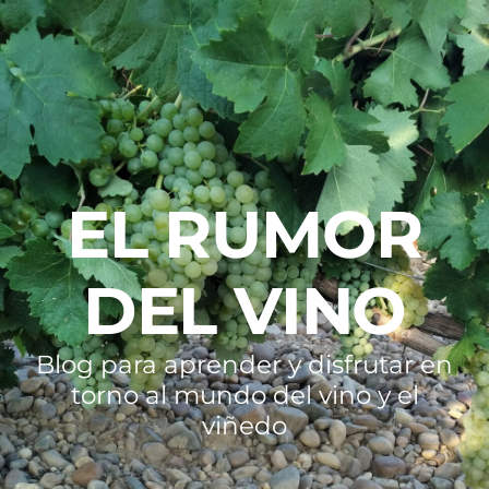
EL RUMOR
DEL VINO
Blog para aprender y disfrutar en
torno al mundo del vino y el
viñedo