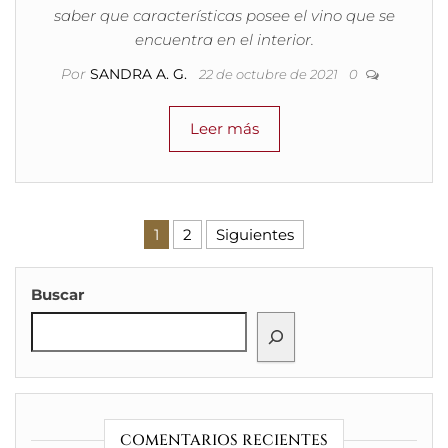
saber que características posee el vino que se
encuentra en el interior.
Por
SANDRA A. G.
22 de octubre de 2021
0
Leer más
Paginación de entradas
1
2
Siguientes
Buscar
COMENTARIOS RECIENTES