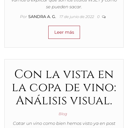
se pueden sacar.
Por
SANDRA A. G.
17 de junio de 2022
0
Leer más
Con la vista en
la copa de vino:
Análisis visual.
Blog
Catar un vino como bien hemos visto ya en post