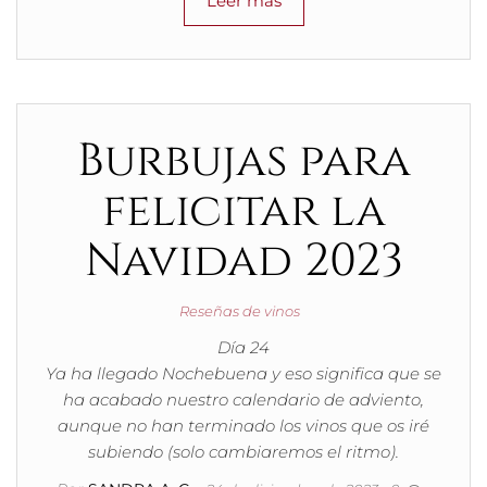
Leer más
Burbujas para
felicitar la
Navidad 2023
Reseñas de vinos
Día 24
Ya ha llegado Nochebuena y eso significa que se
ha acabado nuestro calendario de adviento,
aunque no han terminado los vinos que os iré
subiendo (solo cambiaremos el ritmo).