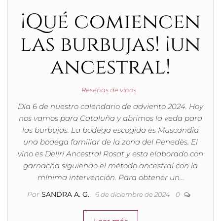
¡Qué comiencen
las burbujas! ¡un
ancestral!
Reseñas de vinos
Día 6 de nuestro calendario de adviento 2024. Hoy
nos vamos para Cataluña y abrimos la veda para
las burbujas. La bodega escogida es Muscandia
una bodega familiar de la zona del Penedès. El
vino es Deliri Ancestral Rosat y esta elaborado con
garnacha siguiendo el método ancestral con la
mínima intervención. Para obtener un…
Por
SANDRA A. G.
6 de diciembre de 2024
0