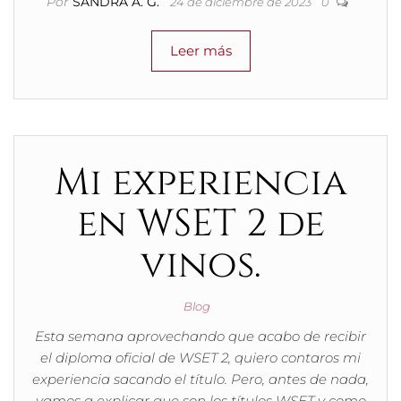
Por
SANDRA A. G.
24 de diciembre de 2023
0
Leer más
Mi experiencia
en WSET 2 de
vinos.
Blog
Esta semana aprovechando que acabo de recibir
el diploma oficial de WSET 2, quiero contaros mi
experiencia sacando el título. Pero, antes de nada,
vamos a explicar que son los títulos WSET y como