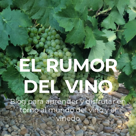
EL RUMOR
DEL VINO
Blog para aprender y disfrutar en
torno al mundo del vino y el
viñedo