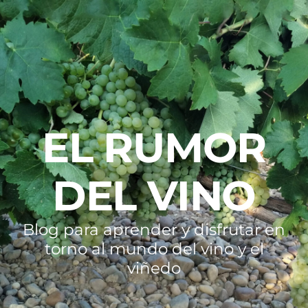
EL RUMOR
DEL VINO
Blog para aprender y disfrutar en
torno al mundo del vino y el
viñedo