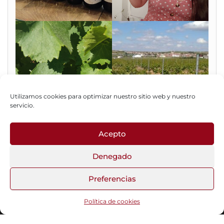
Utilizamos cookies para optimizar nuestro sitio web y nuestro
servicio.
Acepto
Fotos del Blog
Denegado
Preferencias
Funciona gracias a
WordPress
|
Tema:
Head Blog
Política de cookies