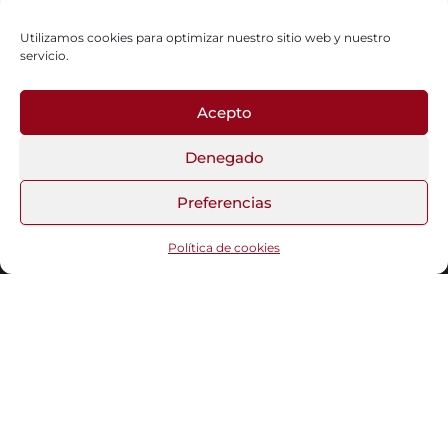
Utilizamos cookies para optimizar nuestro sitio web y nuestro
servicio.
Acepto
Fotos del Blog
Denegado
Preferencias
Funciona gracias a
WordPress
|
Tema:
Head Blog
Política de cookies