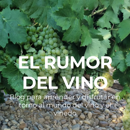
EL RUMOR
DEL VINO
Blog para aprender y disfrutar en
torno al mundo del vino y el
viñedo