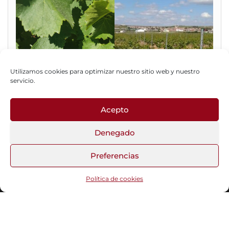
Utilizamos cookies para optimizar nuestro sitio web y nuestro
servicio.
Acepto
Fotos del Blog
Denegado
Preferencias
Funciona gracias a
WordPress
|
Tema:
Head Blog
Política de cookies