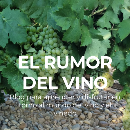
EL RUMOR
DEL VINO
Blog para aprender y disfrutar en
torno al mundo del vino y el
viñedo