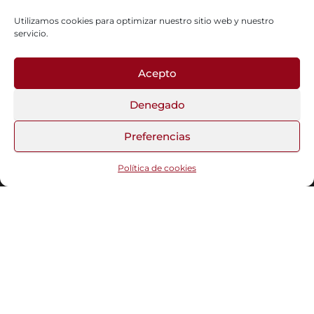
Utilizamos cookies para optimizar nuestro sitio web y nuestro
servicio.
Acepto
Fotos del Blog
Denegado
Preferencias
Funciona gracias a
WordPress
|
Tema:
Head Blog
Política de cookies