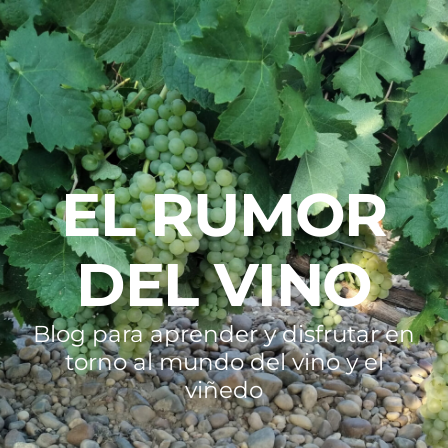
EL RUMOR
DEL VINO
Blog para aprender y disfrutar en
torno al mundo del vino y el
viñedo