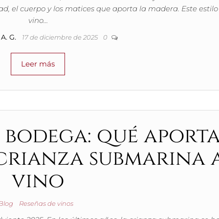
d, el cuerpo y los matices que aporta la madera. Este estilo
vino…
A. G.
17 de diciembre de 2025
0
Leer más
 bodega: qué aport
crianza submarina 
vino
Blog
Reseñas de vinos