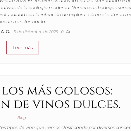
dviento 2025. En los últimos años, la crianza submarina se h
lamativas de la enología moderna. Numerosas bodegas sume
 profundidad con la intención de explorar cómo el entorno m
puede transformar la…
A. G.
11 de diciembre de 2025
0
Leer más
 los más golosos:
n de vinos dulces.
Blog
s tipos de vino que iremos clasificando por diversos concep