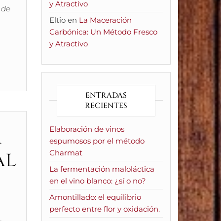
y Atractivo
 de
Eltio
en
La Maceración
Carbónica: Un Método Fresco
y Atractivo
ENTRADAS
RECIENTES
a
Elaboración de vinos
espumosos por el método
al
Charmat
La fermentación maloláctica
en el vino blanco: ¿sí o no?
Amontillado: el equilibrio
perfecto entre flor y oxidación.