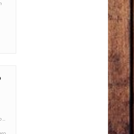
n
?
o …
ero