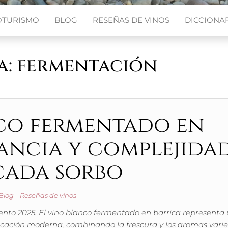
OTURISMO
BLOG
RESEÑAS DE VINOS
DICCIONAR
a:
fermentación
co fermentado en
gancia y complejida
cada sorbo
Blog
Reseñas de vinos
iento 2025. El vino blanco fermentado en barrica representa
ficación moderna, combinando la frescura y los aromas varie