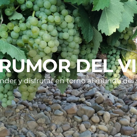
 RUMOR DEL V
nder y disfrutar en torno al mundo del v