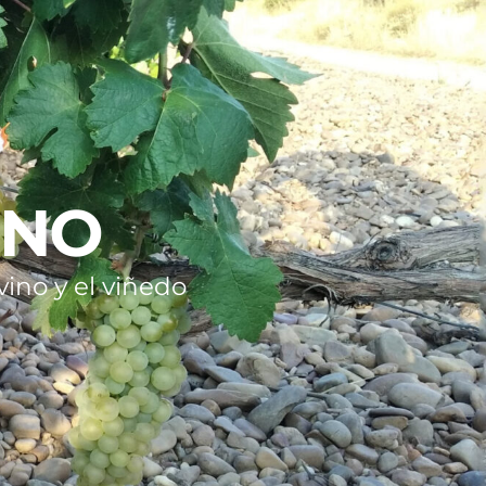
INO
ino y el viñedo