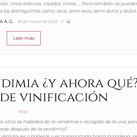
color: vinos blancos, rosados, tintos, … Pero también se puede
pa los distinguimos como: seco, semi-seco, semi-dulce y dulce.
 A. G.
18 de marzo de 2022
0
Leer más
dimia ¿y ahora qué
de vinificación
Blog
 sitios se hablaba de la vendimia o recogida de la uva, per
cede después de la vendimia?
 remolques o bañeras y es transportada hasta la bodega, p