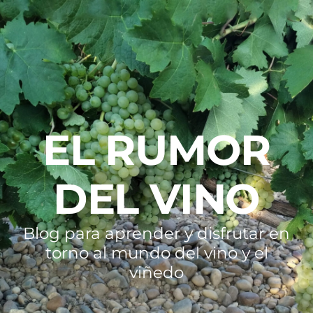
EL RUMOR
DEL VINO
Blog para aprender y disfrutar en
torno al mundo del vino y el
viñedo