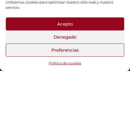
Utilizamos cookies para optimizar nuestro sitio web y nuestro
servicio.
Acepto
Fotos del Blog
Denegado
Preferencias
Funciona gracias a
WordPress
|
Tema:
Head Blog
Política de cookies