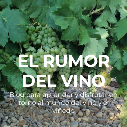
EL RUMOR
DEL VINO
Blog para aprender y disfrutar en
torno al mundo del vino y el
viñedo