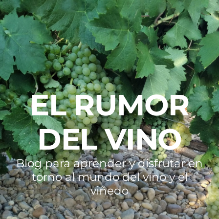
EL RUMOR
DEL VINO
Blog para aprender y disfrutar en
torno al mundo del vino y el
viñedo