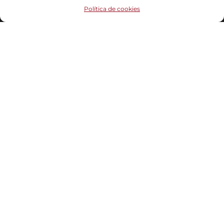
Funciona gracias a
WordPress
|
Tema:
Head Blog
Política de cookies