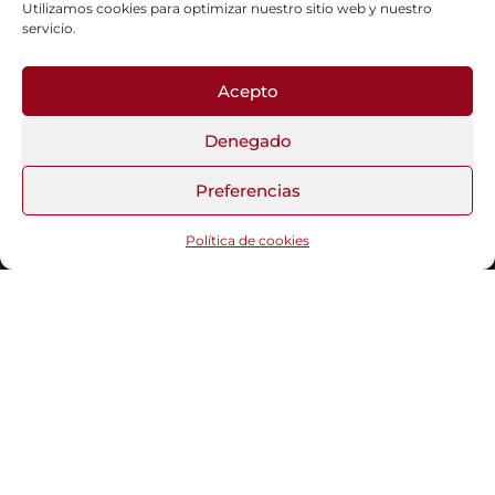
Utilizamos cookies para optimizar nuestro sitio web y nuestro
servicio.
Acepto
Fotos del Blog
Denegado
Preferencias
Funciona gracias a
WordPress
|
Tema:
Head Blog
Política de cookies