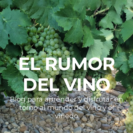
EL RUMOR
DEL VINO
Blog para aprender y disfrutar en
torno al mundo del vino y el
viñedo