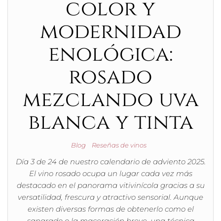
color y
modernidad
enológica:
rosado
mezclando uva
blanca y tinta
Blog
Reseñas de vinos
Día 3 de 24 de nuestro calendario de adviento 2025.
El vino rosado ocupa un lugar cada vez más
destacado en el panorama vitivinícola gracias a su
versatilidad, frescura y atractivo sensorial. Aunque
existen diversas formas de obtenerlo como el
sangrado o la maceración breve, una técnica