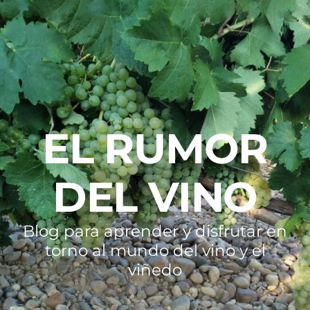
EL RUMOR
DEL VINO
Blog para aprender y disfrutar en
torno al mundo del vino y el
viñedo