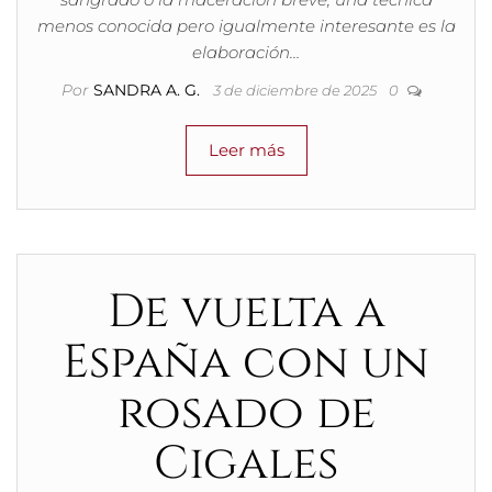
menos conocida pero igualmente interesante es la
elaboración…
Por
SANDRA A. G.
3 de diciembre de 2025
0
Leer más
De vuelta a
España con un
rosado de
Cigales