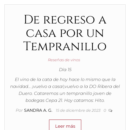
De regreso a
casa por un
Tempranillo
Reseñas de vinos
Día 15
El vino de la cata de hoy hace lo mismo que la
navidad… ¡vuelvo a casa!¡vuelvo a la DO Ribera del
Duero. Cataremos un tempranillo joven de
bodegas Cepa 21. Hoy catamos: Hito.
Por
SANDRA A. G.
15 de diciembre de 2023
0
Leer más