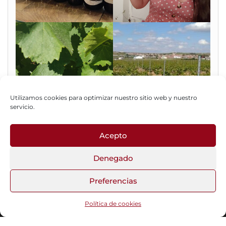
Utilizamos cookies para optimizar nuestro sitio web y nuestro
servicio.
Acepto
Fotos del Blog
Denegado
Preferencias
Funciona gracias a
WordPress
|
Tema:
Head Blog
Política de cookies