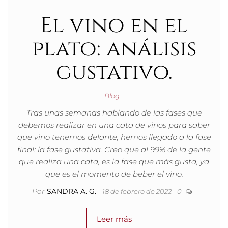
El vino en el
plato: análisis
gustativo.
Blog
Tras unas semanas hablando de las fases que
debemos realizar en una cata de vinos para saber
que vino tenemos delante, hemos llegado a la fase
final: la fase gustativa. Creo que al 99% de la gente
que realiza una cata, es la fase que más gusta, ya
que es el momento de beber el vino.
Por
SANDRA A. G.
18 de febrero de 2022
0
Leer más