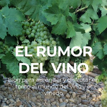
EL RUMOR
DEL VINO
Blog para aprender y disfrutar en
torno al mundo del vino y el
viñedo