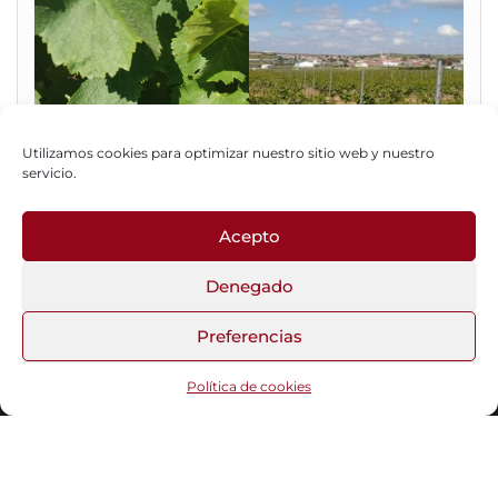
Utilizamos cookies para optimizar nuestro sitio web y nuestro
servicio.
Acepto
Fotos del Blog
Denegado
Preferencias
Funciona gracias a
WordPress
|
Tema:
Head Blog
Política de cookies