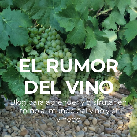
EL RUMOR
DEL VINO
Blog para aprender y disfrutar en
torno al mundo del vino y el
viñedo