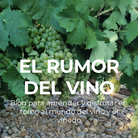
EL RUMOR
DEL VINO
Blog para aprender y disfrutar en
torno al mundo del vino y el
viñedo