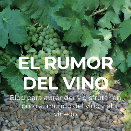
EL RUMOR
DEL VINO
Blog para aprender y disfrutar en
torno al mundo del vino y el
viñedo