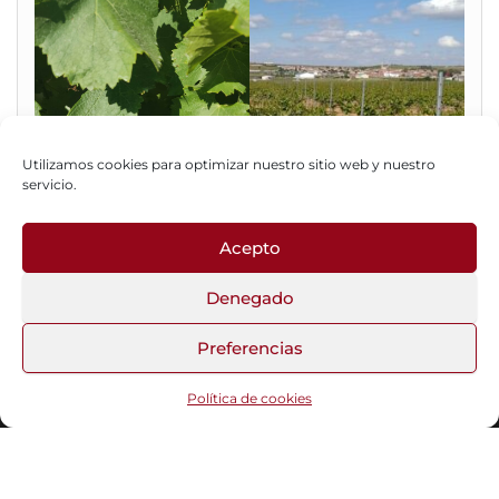
Utilizamos cookies para optimizar nuestro sitio web y nuestro
servicio.
Acepto
Fotos del Blog
Denegado
Preferencias
Funciona gracias a
WordPress
|
Tema:
Head Blog
Política de cookies