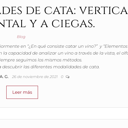
es de cata: vertica
tal y a ciegas.
Blog
iormente en “¿En qué consiste catar un vino?” y “Elementos
n la capacidad de analizar un vino a través de la vista, el olf
 siempre seguimos los mismos métodos.
a descubrir las diferentes modalidades de cata.
A. G.
26 de noviembre de 2021
0
Leer más