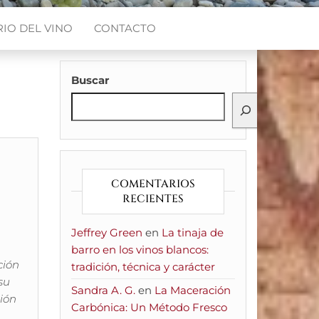
IO DEL VINO
CONTACTO
Buscar
COMENTARIOS
RECIENTES
Jeffrey Green
en
La tinaja de
barro en los vinos blancos:
ción
tradición, técnica y carácter
su
Sandra A. G.
en
La Maceración
ción
Carbónica: Un Método Fresco