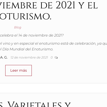
viembre de 2021 y el
oturismo.
Blog
celebra el 14 de noviembre de 2021?
 vino y en especial el enoturismo está de celebración, ya q
el Día Mundial del Enoturismo.
A. G.
12 de noviembre de 2021
0
Leer más
, Varietales y