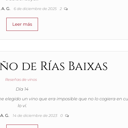
A. G.
6 de diciembre de 2025
2
Leer más
ño de Rías Baixas
Reseñas de vinos
Día 14
 he elegido un vino que era imposible que no lo cogiera en c
lo ví.
A. G.
14 de diciembre de 2023
0