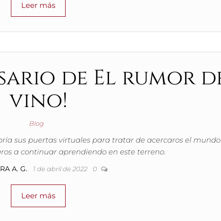
Leer más
sario de El rumor d
vino!
Blog
abría sus puertas virtuales para tratar de acercaros el mundo
ros a continuar aprendiendo en este terreno.
RA A. G.
1 de abril de 2022
0
Leer más