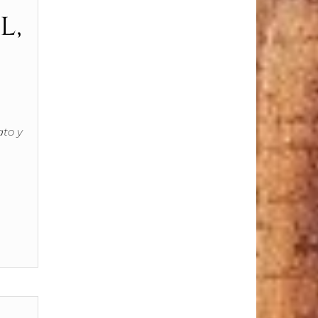
l,
ato y