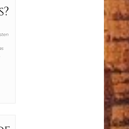
s?
sten
as
,