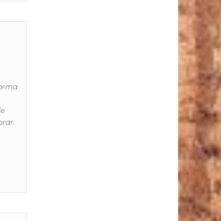
forma
de
rar.