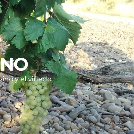
INO
ino y el viñedo