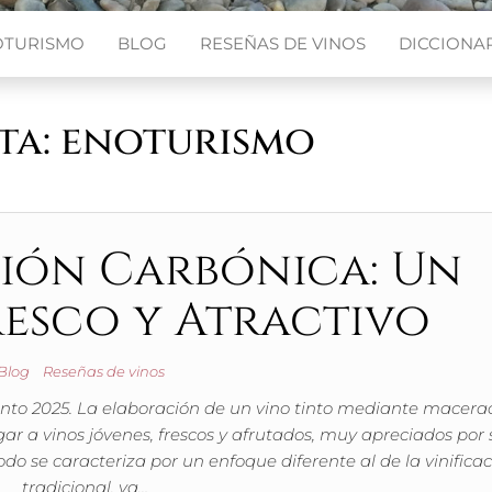
OTURISMO
BLOG
RESEÑAS DE VINOS
DICCIONAR
ta:
enoturismo
ión Carbónica: Un
esco y Atractivo
Blog
Reseñas de vinos
ento 2025. La elaboración de un vino tinto mediante macera
ar a vinos jóvenes, frescos y afrutados, muy apreciados por 
do se caracteriza por un enfoque diferente al de la vinifica
tradicional, ya…