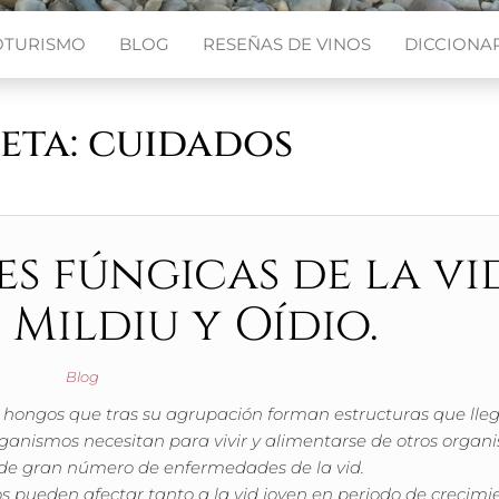
OTURISMO
BLOG
RESEÑAS DE VINOS
DICCIONAR
eta:
cuidados
s fúngicas de la vid
, Mildiu y Oídio.
Blog
hongos que tras su agrupación forman estructuras que lle
organismos necesitan para vivir y alimentarse de otros organ
 de gran número de enfermedades de la vid.
pueden afectar tanto a la vid joven en periodo de crecimi