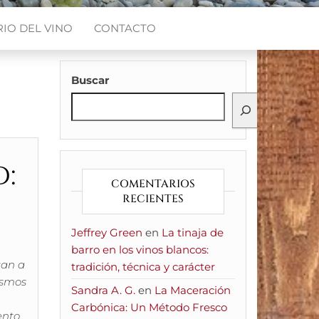
IO DEL VINO
CONTACTO
Buscar
:
COMENTARIOS
RECIENTES
Jeffrey Green
en
La tinaja de
barro en los vinos blancos:
gan a
tradición, técnica y carácter
ismos
Sandra A. G.
en
La Maceración
Carbónica: Un Método Fresco
ento