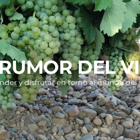
 RUMOR DEL V
nder y disfrutar en torno al mundo del v