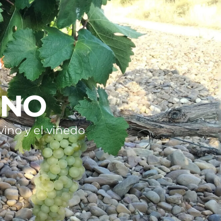
INO
ino y el viñedo