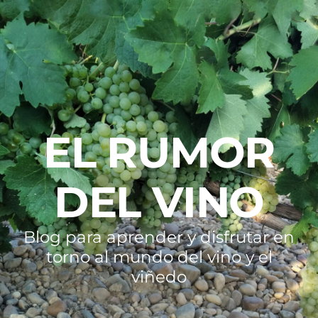
EL RUMOR
DEL VINO
Blog para aprender y disfrutar en
torno al mundo del vino y el
viñedo