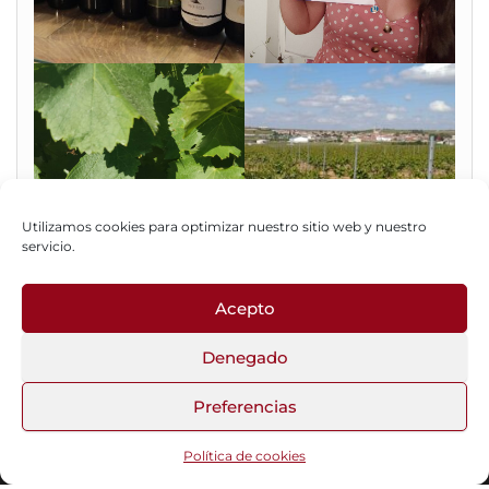
Utilizamos cookies para optimizar nuestro sitio web y nuestro
servicio.
Acepto
Fotos del Blog
Denegado
Preferencias
Funciona gracias a
WordPress
|
Tema:
Head Blog
Política de cookies