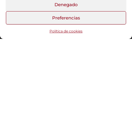
Fotos del Blog
Denegado
Preferencias
Funciona gracias a
WordPress
|
Tema:
Head Blog
Política de cookies