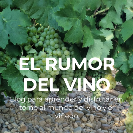
EL RUMOR
DEL VINO
Blog para aprender y disfrutar en
torno al mundo del vino y el
viñedo