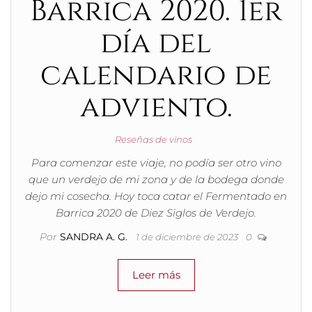
Barrica 2020. 1er
día del
calendario de
adviento.
Reseñas de vinos
Para comenzar este viaje, no podía ser otro vino
que un verdejo de mi zona y de la bodega donde
dejo mi cosecha. Hoy toca catar el Fermentado en
Barrica 2020 de Diez Siglos de Verdejo.
Por
SANDRA A. G.
1 de diciembre de 2023
0
Leer más