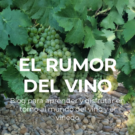
EL RUMOR
DEL VINO
Blog para aprender y disfrutar en
torno al mundo del vino y el
viñedo